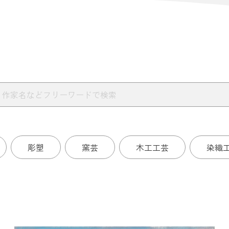
彫塑
窯芸
木工工芸
染織