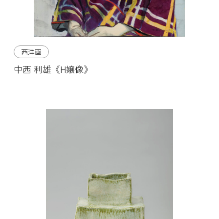
西洋画
中西 利雄《H嬢像》