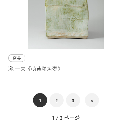
窯芸
瀧 一夫《萌黄釉角壺》
1
2
3
>
1 / 3 ページ