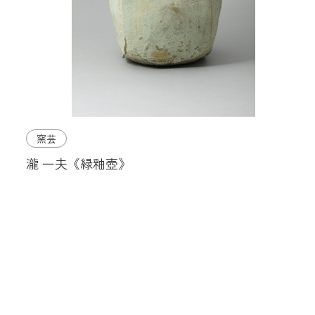
窯芸
瀧 一夫《緑釉壺》