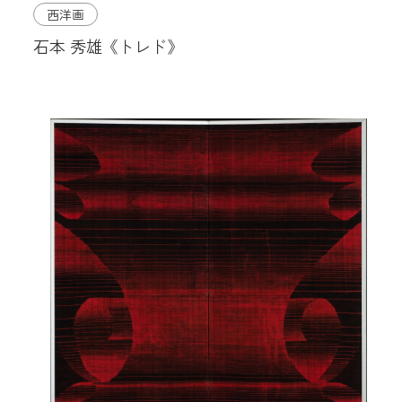
西洋画
石本 秀雄《トレド》