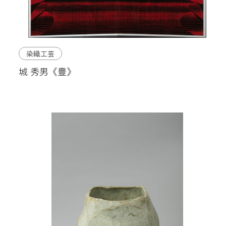
染織工芸
城 秀男《豊》