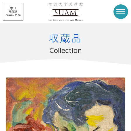
本日
開館日
10:00～17:00
収蔵品
トップページ
展覧会
Collection
申請企画展
プロジェクト
刊行物
収蔵品
美術館概要
美術館募金
お知らせ
アクセス