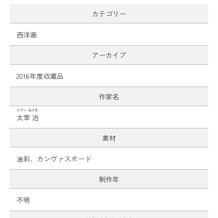
カテゴリー
西洋画
アーカイブ
2016年度収蔵品
作家名
だざい おさむ
太宰 治
素材
油彩、カンヴァスボード
制作年
不明