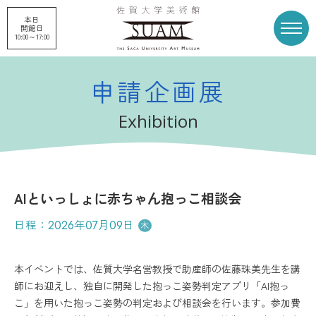
本日
開館日
10:00～17:00
申請企画展
トップページ
展覧会
Exhibition
申請企画展
プロジェクト
AIといっしょに赤ちゃん抱っこ相談会
刊行物
収蔵品
日程：
2026年07月09日
木
美術館概要
美術館募金
本イベントでは、佐質大学名営教授で助産師の佐藤珠美先生を講
師にお迎えし、独自に開発した抱っこ姿勢判定アプリ「Al抱っ
こ」を用いた抱っこ姿勢の判定および相談会を行います。参加費
お知らせ
アクセス