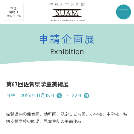
本日
開館日
10:00～17:00
申請企画展
トップページ
展覧会
Exhibition
申請企画展
プロジェクト
第67回佐賀県学童美術展
刊行物
収蔵品
日程：
2026年11月18日
～
22日
水
日
美術館概要
美術館募金
佐賀県内の保育園、幼稚園、認定こども園、小学校、中学校、特
別支援学校の園児、児童生徒の平面作品
お知らせ
アクセス