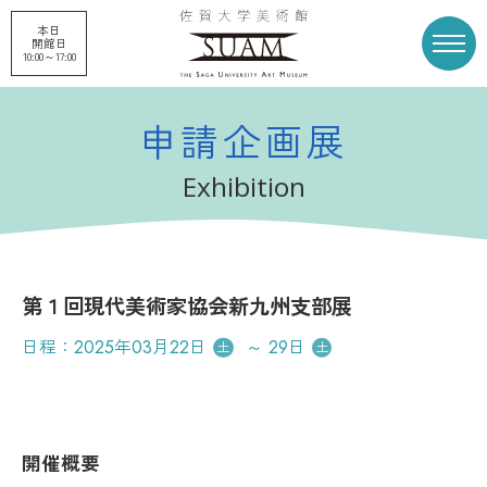
本日
開館日
10:00～17:00
申請企画展
トップページ
展覧会
Exhibition
申請企画展
プロジェクト
第１回現代美術家協会新九州支部展
刊行物
収蔵品
日程：
2025年03月22日
～
29日
土
土
美術館概要
美術館募金
開催概要
お知らせ
アクセス