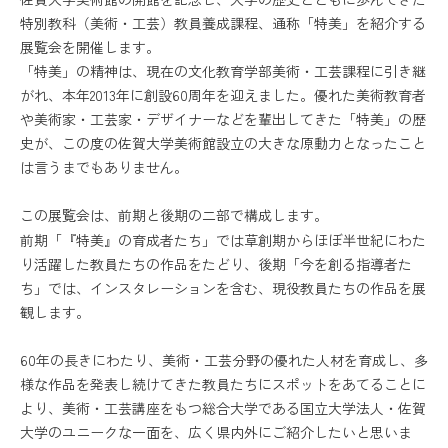
特別教科（美術・工芸）教員養成課程、通称「特美」を紹介する
カレンダー
お問い合わせ
展覧会を開催します。
「特美」の精神は、現在の文化教育学部美術・工芸課程に引き継
がれ、本年2013年に創設60周年を迎えました。優れた美術教育者
や美術家・工芸家・デザイナーなどを輩出してきた「特美」の歴
史が、この度の佐賀大学美術館設立の大きな原動力となったこと
は言うまでもありません。
プレスリリース
各種ダウンロード
プライバシーポリシー
この展覧会は、前期と後期の二部で構成します。
前期「『特美』の育成者たち」では草創期からほぼ半世紀にわた
り活躍した教員たちの作品をたどり、後期「今を創る指導者た
ち」では、インスタレーションを含む、現役教員たちの作品を展
観します。
60年の長きにわたり、美術・工芸分野の優れた人材を育成し、多
様な作品を発表し続けてきた教員たちにスポットをあてることに
より、美術・工芸講座をもつ総合大学である国立大学法人・佐賀
大学のユニークな一面を、広く県内外にご紹介したいと思いま