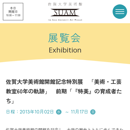
本日
開館日
10:00～17:00
展覧会
トップページ
展覧会
Exhibition
申請企画展
プロジェクト
佐賀大学美術館開館記念特別展 「美術・工芸
刊行物
収蔵品
教室60年の軌跡」 前期「『特美』の育成者た
ち」
美術館概要
美術館募金
日程：
2013年10月02日
～
11月17日
水
日
お知らせ
アクセス
佐賀大学美術館の開館を記念し、大学の歴史とともに歩んできた