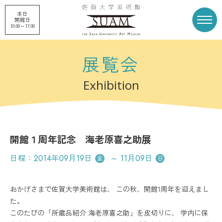
本日
開館日
10:00～17:00
展覧会
トップページ
展覧会
Exhibition
申請企画展
プロジェクト
開館１周年記念 海老原喜之助展
刊行物
収蔵品
日程：
2014年09月19日
～
11月09日
金
日
美術館概要
美術館募金
おかげさまで佐賀大学美術館は、 この秋、開館1周年を迎えまし
た。
このたびの「所蔵品紹介 海老原喜之助」を皮切りに、 学内に保
お知らせ
アクセス