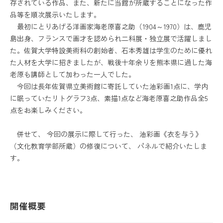
存されている作品、また、新たに当館が所蔵することになった作
品等を順次展示いたします。
カレンダー
お問い合わせ
最初にとりあげる洋画家海老原喜之助（1904～1970）は、鹿児
島出身、フランスで画才を認められ二科展・独立展で活躍しまし
た。佐賀大学特設美術科の創始者、石本秀雄は学生のために優れ
た人材を大学に招きましたが、戦後十年余りを熊本県に過した海
老原も講師として加わった一人でした。
今回は長年佐賀県立美術館に寄託していた油彩画1点に、学内
プレスリリース
各種ダウンロード
プライバシーポリシー
に眠っていたリトグラフ3点、素描1点など海老原喜之助作品全5
点をお楽しみください。
併せて、 今回の展示に際して行った、 油彩画《衣を与う》
（文化教育学部所蔵）の修復について、 パネルで紹介いたしま
す。
開催概要