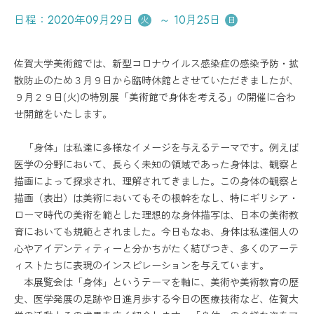
日程：
2020年09月29日
～
10月25日
火
日
佐賀大学美術館では、新型コロナウイルス感染症の感染予防・拡
散防止のため３月９日から臨時休館とさせていただきましたが、
９月２９日(火)の特別展「美術館で身体を考える」の開催に合わ
せ開館をいたします。
「身体」は私達に多様なイメージを与えるテーマです。例えば
医学の分野において、長らく未知の領域であった身体は、観察と
描画によって探求され、理解されてきました。この身体の観察と
描画（表出）は美術においてもその根幹をなし、特にギリシア・
ローマ時代の美術を範とした理想的な身体描写は、日本の美術教
育においても規範とされました。今日もなお、身体は私達個人の
心やアイデンティティーと分かちがたく結びつき、多くのアーテ
ィストたちに表現のインスピレーションを与えています。
本展覧会は「身体」というテーマを軸に、美術や美術教育の歴
史、医学発展の足跡や日進月歩する今日の医療技術など、佐賀大