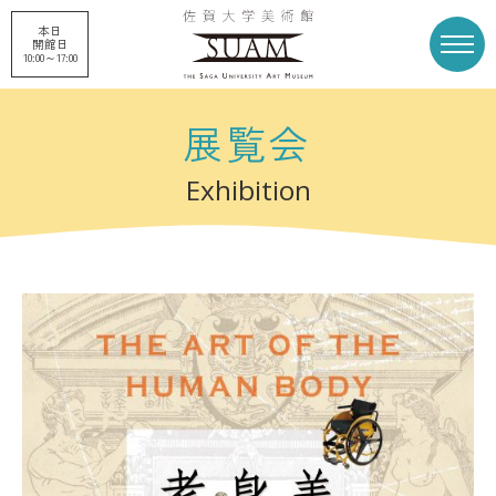
本日
開館日
10:00～17:00
展覧会
トップページ
展覧会
Exhibition
申請企画展
プロジェクト
刊行物
収蔵品
美術館概要
美術館募金
お知らせ
アクセス