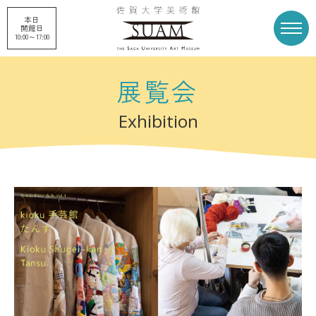
本日
開館日
10:00～17:00
展覧会
トップページ
展覧会
Exhibition
申請企画展
プロジェクト
刊行物
収蔵品
美術館概要
美術館募金
お知らせ
アクセス