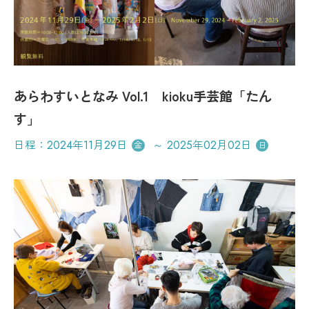
カレンダー
お問い合わせ
あらわすいとなみ Vol.1 kioku手芸館「たん
す」
プレスリリース
各種ダウンロード
プライバシーポリシー
日程：
2024年11月29日
～
2025年02月02日
金
日