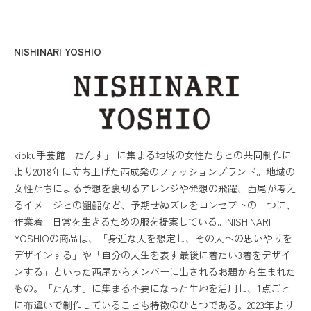
NISHINARI YOSHIO
kioku手芸館「たんす」 に集まる地域の女性たちとの共同制作に
より2018年に立ち上げた西成発のファッションブランド。地域の
女性たちによる予想を裏切るアレンジや発想の飛躍、西尾が考え
るイメージとの齟齬など、予期せぬズレをコンセプトの一つに、
作業着=日常を生きるための服を提案している。NISHINARI
YOSHIOの商品は、「身近な人を想定し、その人への思いやりを
デザインする」や「自分の人生を表す最後に着たい3着をデザイ
ンする」といった西尾からメンバーに出されるお題から生まれた
もの。「たんす」に集まる不要になった生地を活用し、1点ごと
に布違いで制作していることも特徴のひとつである。2023年より