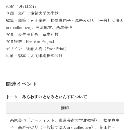
2025年1月7日発行
企画・発行：佐賀大学美術館
編集・執筆：五十嵐純、松尾真由子・高岩みのり（一般社団法人
brk collective)、三浦麻衣、西尾美也
写真：麥生田兵吾、草本利枝
写真提供：Breaker Project
デザイン：後藤大樹（Foot Print）
印刷・製本：大同印刷株式会社
関連イベント
トーク：あらわすいとなみとたんすについて
講師
西尾美也（アーティスト、東京芸術大学准教授）、松尾真由
子・高岩みのり（一般社団法人brk collective）、花田伸一