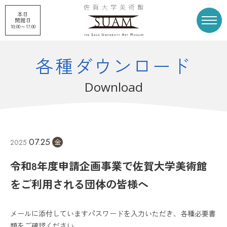
本日
開館日
10:00～17:00
各種ダウンロード
トップページ
展覧会
Download
申請企画展
プロジェクト
07.25
2025
金
刊行物
収蔵品
令和8年度申請企画事業で佐賀大学美術館
美術館概要
美術館募金
をご利用される団体の皆様へ
メールに添付していますパスワードを入力いただき、各種必要書
お知らせ
アクセス
類をご確認ください。