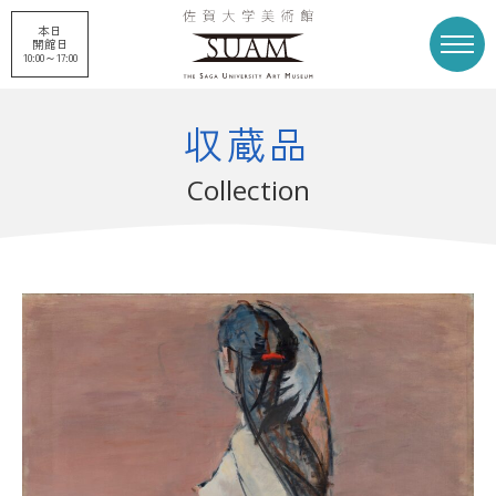
本日
開館日
10:00～17:00
収蔵品
トップページ
展覧会
Collection
申請企画展
プロジェクト
刊行物
収蔵品
美術館概要
美術館募金
お知らせ
アクセス