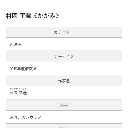
村岡 平蔵《かがみ》
カテゴリー
西洋画
アーカイブ
2015年度収蔵品
作家名
むらおか へいぞう
村岡 平蔵
素材
油彩、カンヴァス